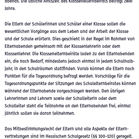
abends. Die übliche Amt­szeit des Klassenel­tern­beirats beträgt zwei
Jahre.
Die Eltern der Schü­lerin­nen und Schüler ein­er Klasse sollen die
wesentlichen Vorgänge aus dem Leben und der Arbeit der Klasse
und der Schule erörtern. Dies geschieht in der Regel im Rah­men von
Eltern­aben­den gemein­sam mit der Klassen­lehrerin oder dem
Klassen­lehrer. Die Klassenel­tern­beiräte laden zu den Eltern­aben­den
ein, die nach Bedarf, min­destens jedoch ein­mal in jedem Schul­hal­b­
jahr, in den Schul­räu­men stat­tfind­en. Vor­ab kön­nen die Eltern nach
Punk­ten für die Tage­sor­d­nung befragt wer­den. Vorschläge für die
Tage­sor­d­nungspunk­te der Sitzun­gen des Schulel­tern­beirates kön­nen
während der Eltern­abende vorgeschla­gen wer­den. Den übri­gen
Lehrerin­nen und Lehrern sowie der Schullei­t­erin oder dem
Schulleit­er ste­ht die Teil­nahme an den Eltern­aben­den frei, ein­mal
jährlich sollen sie daran teil­nehmen.
Das Mitbes­tim­mungsrecht der Eltern und alle Aspek­te der Eltern­
vertre­tun­gen sind im Hes­sis­chen Schulge­setz (§§ 100–120) geregelt.