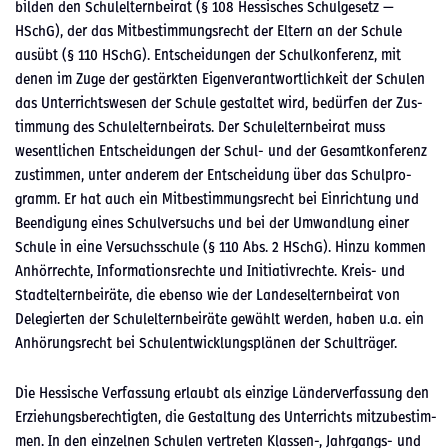
bilden den Schulel­tern­beirat (§ 108 Hes­sis­ches Schulge­setz —
HSchG), der das Mitbes­tim­mungsrecht der Eltern an der Schule
ausübt (§ 110 HSchG). Entschei­dun­gen der Schulkon­ferenz, mit
denen im Zuge der gestärk­ten Eigen­ver­ant­wortlichkeit der Schulen
das Unter­richtswe­sen der Schule gestal­tet wird, bedür­fen der Zus­
tim­mung des Schulel­tern­beirats. Der Schulel­tern­beirat muss
wesentlichen Entschei­dun­gen der Schul- und der Gesamtkon­ferenz
zus­tim­men, unter anderem der Entschei­dung über das Schul­pro­
gramm. Er hat auch ein Mitbes­tim­mungsrecht bei Ein­rich­tung und
Beendi­gung eines Schul­ver­suchs und bei der Umwand­lung ein­er
Schule in eine Ver­suchss­chule (§ 110 Abs. 2 HSchG). Hinzu kom­men
Anhör­rechte, Infor­ma­tion­srechte und Ini­tia­tivrechte. Kreis- und
Stadtel­tern­beiräte, die eben­so wie der Lan­desel­tern­beirat von
Delegierten der Schulel­tern­beiräte gewählt wer­den, haben u.a. ein
Anhörungsrecht bei Schu­len­twick­lungsplä­nen der Schul­träger.
Die Hes­sis­che Ver­fas­sung erlaubt als einzige Län­derver­fas­sung den
Erziehungs­berechtigten, die Gestal­tung des Unter­richts mitzubes­tim­
men. In den einzel­nen Schulen vertreten Klassen‑, Jahrgangs- und