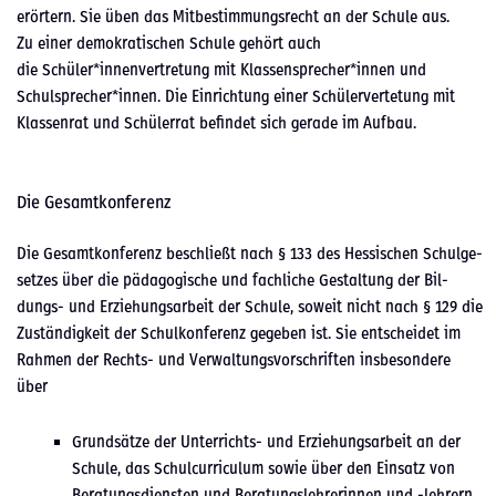
erörtern. Sie üben das Mitbes­tim­mungsrecht an der Schule aus.
Zu ein­er demokratis­chen Schule gehört auch
die Schüler*innenvertretung mit Klassensprecher*innen und
Schulsprecher*innen. Die Ein­rich­tung ein­er Schülerverte­tung mit
Klassen­rat und Schüler­rat befind­et sich ger­ade im Auf­bau.
Die Gesamtkonferenz
Die Gesamtkon­ferenz beschließt nach § 133 des Hes­sis­chen Schulge­
set­zes über die päd­a­gogis­che und fach­liche Gestal­tung der Bil­
dungs- und Erziehungsar­beit der Schule, soweit nicht nach § 129 die
Zuständigkeit der Schulkon­ferenz gegeben ist. Sie entschei­det im
Rah­men der Rechts- und Ver­wal­tungsvorschriften ins­beson­dere
über
Grund­sätze der Unter­richts- und Erziehungsar­beit an der
Schule, das Schul­cur­ricu­lum sowie über den Ein­satz von
Beratungs­di­en­sten und Beratungslehrerin­nen und ‑lehrern