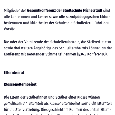
Mit­glieder der
Gesamtkon­ferenz der Stadtschule Michel­stadt
sind
alle Lehrerin­nen und Lehrer sowie alle sozialpäd­a­gogis­chen Mitar­
bei­t­erin­nen und Mitar­beit­er der Schule; die Schullei­t­erin führt den
Vor­sitz.
Die oder der Vor­sitzende des Schulel­tern­beirats, die Stel­lvertreterin
sowie drei weit­ere Ange­hörige des Schulel­tern­beirats kön­nen an der
Kon­ferenz mit bera­ten­der Stimme teil­nehmen (§34,5 Kon­feren­zO).
Elternbeirat
Klassenel­tern­beirat
Die Eltern der Schü­lerin­nen und Schüler ein­er Klasse wählen
gemein­sam ein Eltern­teil als Klassenel­tern­beirat sowie ein Eltern­teil
für die Stel­lvertre­tung. Dies geschieht im Rah­men des ersten Eltern­