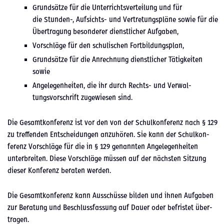
Grund­sätze für die Unter­richtsverteilung und für
die Stunden‑, Auf­sichts- und Vertre­tungspläne sowie für die
Über­tra­gung beson­der­er dien­stlich­er Auf­gaben,
Vorschläge für den schulis­chen Fort­bil­dungs­plan,
Grund­sätze für die Anrech­nung dien­stlich­er Tätigkeit­en
sowie
Angele­gen­heit­en, die ihr durch Rechts- und Ver­wal­
tungsvorschrift zugewiesen sind.
Die Gesamtkon­ferenz ist vor den von der Schulkon­ferenz nach § 129
zu tre­f­fend­en Entschei­dun­gen anzuhören. Sie kann der Schulkon­
ferenz Vorschläge für die in § 129 genan­nten Angele­gen­heit­en
unter­bre­it­en. Diese Vorschläge müssen auf der näch­sten Sitzung
dieser Kon­ferenz berat­en wer­den.
Die Gesamtkon­ferenz kann Auss­chüsse bilden und ihnen Auf­gaben
zur Beratung und Beschlussfas­sung auf Dauer oder befris­tet über­
tra­gen.