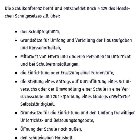
Die Schulkon­ferenz berät und entschei­det nach § 129 des Hes­sis­
chen Schulge­set­zes z.B. über:
das Schul­pro­gramm,
Grund­sätze für Umfang und Verteilung der Hausauf­gaben
und Klasse­nar­beit­en,
Mitar­beit von Eltern und anderen Per­so­n­en im Unter­richt
und bei Schul­ver­anstal­tun­gen,
die Ein­rich­tung oder Erset­zung ein­er Förder­stufe,
die Stel­lung eines Antrags auf Durch­führung eines Schul­
ver­suchs oder der Umwand­lung ein­er Schule in eine Ver­
suchss­chule und zur Erprobung eines Mod­ells erweit­ert­er
Selb­st­ständigkeit,
Grund­sätze für die Ein­rich­tung und den Umfang frei­williger
Unter­richts- und Betreu­ungsange­bote,
Öff­nung der Schule nach außen,
den schuleige­nen Haushalt.