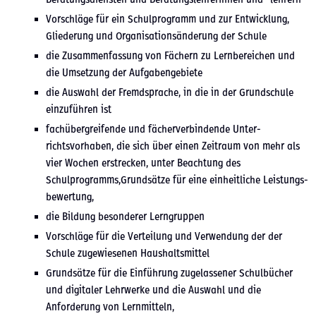
Vorschläge für ein Schul­pro­gramm und zur Entwick­lung,
Gliederung und Organ­i­sa­tion­sän­derung der Schule
die Zusam­men­fas­sung von Fäch­ern zu Lern­bere­ichen und
die Umset­zung der Auf­gabenge­bi­ete
die Auswahl der Fremd­sprache, in die in der Grund­schule
einzuführen ist
fachüber­greifende und fächerverbindende Unter­
richtsvorhaben, die sich über einen Zeitraum von mehr als
vier Wochen erstreck­en, unter Beach­tung des
Schulprogramms,Grundsätze für eine ein­heitliche Leis­tungs­
be­w­er­tung,
die Bil­dung beson­der­er Lern­grup­pen
Vorschläge für die Verteilung und Ver­wen­dung der der
Schule zugewiese­nen Haushaltsmit­tel
Grund­sätze für die Ein­führung zuge­lassen­er Schul­büch­er
und dig­i­taler Lehrw­erke und die Auswahl und die
Anforderung von Lern­mit­teln,