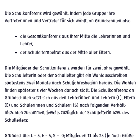
Die Schulkon­ferenz wird gewählt, indem jede Gruppe ihre
Vertreterin­nen und Vertreter für sich wählt, an Grund­schulen also
die Gesamtkon­ferenz aus ihrer Mitte die Lehrerin­nen und
Lehrer,
der Schulel­tern­beirat aus der Mitte aller Eltern.
Die Mit­glieder der Schulkon­ferenz wer­den für zwei Jahre gewählt.
Die Schullei­t­erin oder der Schulleit­er gibt ein Wahlauss­chreiben
spätestens zwei Monate nach Schul­jahres­be­ginn her­aus. Die Wahlen
find­en spätestens vier Wochen danach statt. Die Schulkon­ferenz an
Grund­schulen set­zt sich aus den Lehrerin­nen und Lehrern (L), Eltern
(E) und Schü­lerin­nen und Schülern (S) nach fol­gen­den Ver­hält­
niszahlen zusam­men, jew­eils zuzüglich der Schullei­t­erin bzw. des
Schulleit­ers:
Grund­schule: L = 5, E = 5, S = 0; Mit­glieder: 11 bis 25 (je nach Größe