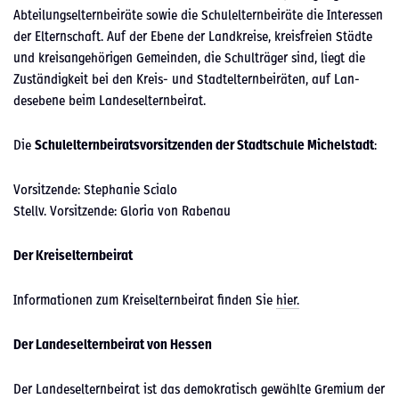
Abteilungsel­tern­beiräte sowie die Schulel­tern­beiräte die Inter­essen
der Eltern­schaft. Auf der Ebene der Land­kreise, kre­is­freien Städte
und kreisange­höri­gen Gemein­den, die Schul­träger sind, liegt die
Zuständigkeit bei den Kreis- und Stadtel­tern­beiräten, auf Lan­
desebene beim Lan­desel­tern­beirat.
Die
Schulel­tern­beiratsvor­sitzen­den der Stadtschule Michel­stadt
:
Vor­sitzende: Stephanie Scia­lo
Stel­lv. Vor­sitzende: Glo­ria von Rabenau
Der Kreisel­tern­beirat
Infor­ma­tio­nen zum Kreisel­tern­beirat find­en Sie
hier.
Der Lan­desel­tern­beirat von Hes­sen
Der Lan­desel­tern­beirat ist das demokratisch gewählte Gremi­um der