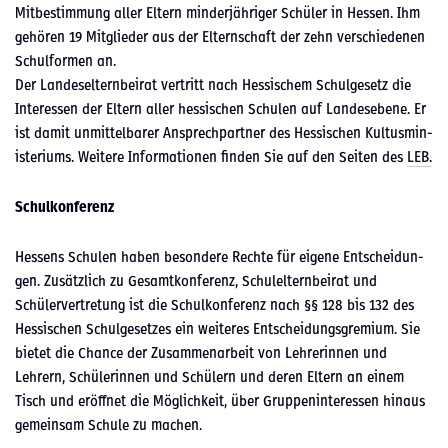
Mitbes­tim­mung aller Eltern min­der­jähriger Schüler in Hes­sen. Ihm
gehören 19 Mit­glieder aus der Eltern­schaft der zehn ver­schiede­nen
Schul­for­men an.
Der Lan­desel­tern­beirat ver­tritt nach Hes­sis­chem Schulge­setz die
Inter­essen der Eltern aller hes­sis­chen Schulen auf Lan­desebene. Er
ist damit unmit­tel­bar­er Ansprech­part­ner des Hes­sis­chen Kul­tus­min­
is­teri­ums. Weit­ere Infor­ma­tio­nen find­en Sie auf den Seit­en des
LEB.
Schulkon­ferenz
Hes­sens Schulen haben beson­dere Rechte für eigene Entschei­dun­
gen. Zusät­zlich zu Gesamtkon­ferenz, Schulel­tern­beirat und
Schülervertre­tung ist die Schulkon­ferenz nach §§ 128 bis 132 des
Hes­sis­chen Schulge­set­zes ein weit­eres Entschei­dungs­gremi­um. Sie
bietet die Chance der Zusam­me­nar­beit von Lehrerin­nen und
Lehrern, Schü­lerin­nen und Schülern und deren Eltern an einem
Tisch und eröffnet die Möglichkeit, über Grup­pen­in­ter­essen hin­aus
gemein­sam Schule zu machen.