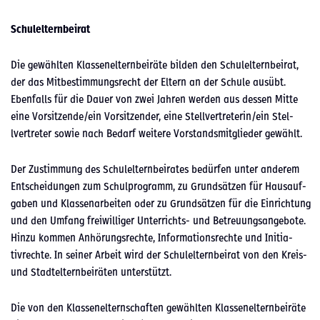
Schulel­tern­beirat
Die gewählten Klassenel­tern­beiräte bilden den Schulel­tern­beirat,
der das Mitbes­tim­mungsrecht der Eltern an der Schule ausübt.
Eben­falls für die Dauer von zwei Jahren wer­den aus dessen Mitte
eine Vorsitzende/ein Vor­sitzen­der, eine Stellvertreterin/ein Stel­
lvertreter sowie nach Bedarf weit­ere Vor­standsmit­glieder gewählt.
Der Zus­tim­mung des Schulel­tern­beirates bedür­fen unter anderem
Entschei­dun­gen zum Schul­pro­gramm, zu Grund­sätzen für Hausauf­
gaben und Klasse­nar­beit­en oder zu Grund­sätzen für die Ein­rich­tung
und den Umfang frei­williger Unter­richts- und Betreu­ungsange­bote.
Hinzu kom­men Anhörungsrechte, Infor­ma­tion­srechte und Ini­tia­
tivrechte. In sein­er Arbeit wird der Schulel­tern­beirat von den Kreis-
und Stadtel­tern­beiräten unter­stützt.
Die von den Klassenel­tern­schaften gewählten Klassenel­tern­beiräte