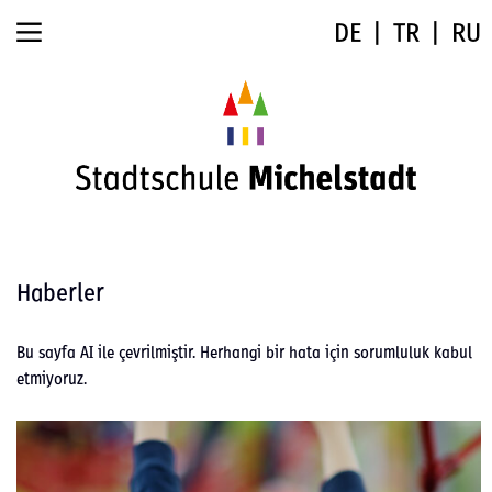
DE
TR
RU
Haberler
Bu say­fa AI ile çevrilmiştir. Her­han­gi bir hata için sorum­lu­luk kab­ul
etmiy­oruz.