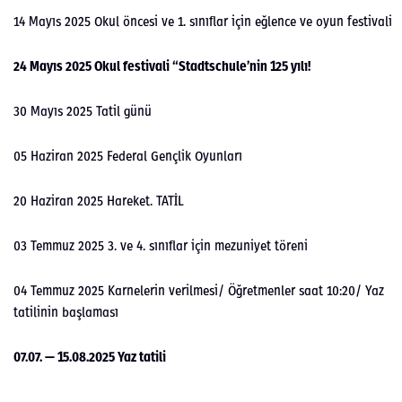
14 Mayıs 2025 Okul önce­si ve 1. sınıflar için eğlence ve oyun fes­ti­vali
24 Mayıs 2025 Okul fes­ti­vali “Stadtschule’nin 125 yılı!
30 Mayıs 2025 Tatil günü
05 Hazi­ran 2025 Fed­er­al Genç­lik Oyun­ları
20 Hazi­ran 2025 Hareket. TATİL
03 Tem­muz 2025 3. ve 4. sınıflar için mezu­niyet töreni
04 Tem­muz 2025 Kar­nelerin verilmesi/ Öğret­men­ler saat 10:20/ Yaz
tatilin­in başla­ması
07.07. — 15.08.2025 Yaz tatili